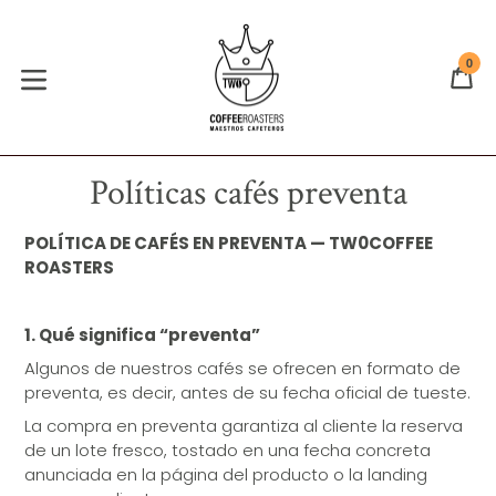
Ir
directamente
al
0
CA
CA
contenido
expandir/colapsar
Políticas cafés preventa
POLÍTICA DE CAFÉS EN PREVENTA — TW0COFFEE
ROASTERS
1. Qué significa “preventa”
Algunos de nuestros cafés se ofrecen en formato de
preventa, es decir, antes de su fecha oficial de tueste.
La compra en preventa garantiza al cliente la reserva
de un lote fresco, tostado en una fecha concreta
anunciada en la página del producto o la landing