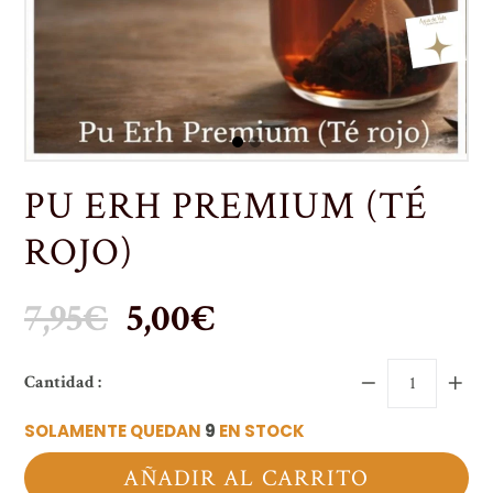
PU ERH PREMIUM (TÉ
ROJO)
Precio
7,95€
5,00€
habitual
Cantidad :
SOLAMENTE QUEDAN
9
EN STOCK
AÑADIR AL CARRITO